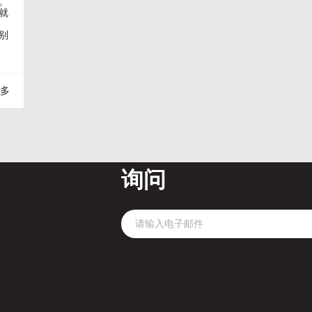
。
就
别
多
询问