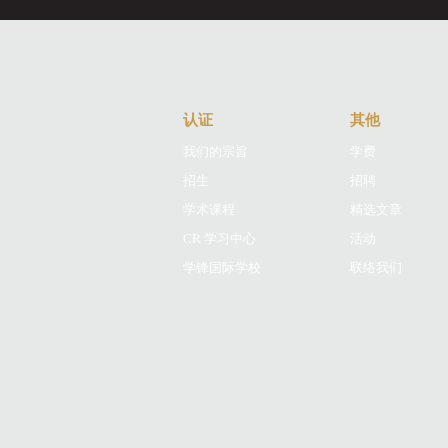
认证
其他
我们的宗旨
学费
招生
招聘
学术课程
精选文章
CR 学习中心
活动
学锋国际学校
联络我们